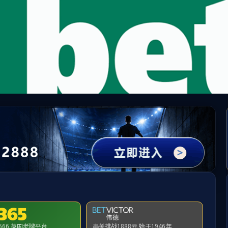
中国·古天乐代言太阳集团(股份)有限公司-官方网
古天乐代
伍
▼
学科专业
▼
科学研究
▼
国际交流
▼