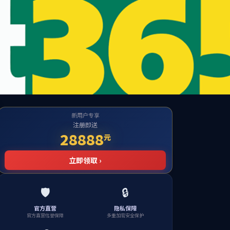
站
院长邮箱
书记邮箱
言太阳集团网址
招生就业
▼
MTA教育
▼