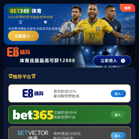
中国·古
首页
学院简介
▼
组织机构
▼
师资队伍
▼
学
下载专区
▼