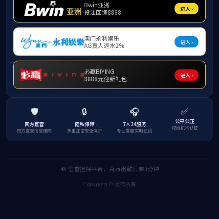
姓
籍
职
最
Em
通
主
向
教
教
理