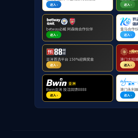
学院党
古天乐代言太阳集团网
址
学院党建
支部党建
工会活动