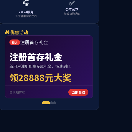
意见、建议征求专题调研
次数：
有限公司-官方网站