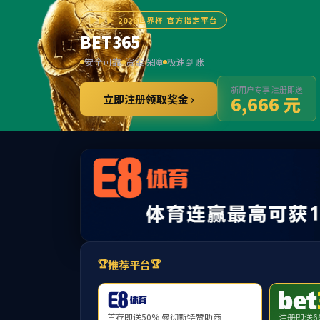
首页
学院简介
▼
组织机构
▼
师资队
下载专区
▼