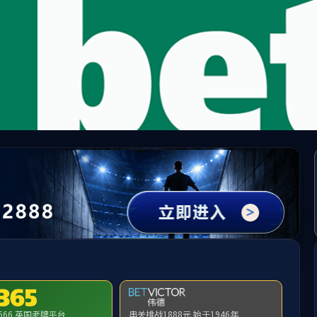
中国·古天乐代言太阳集团(股份)有限公司-官方网
古天乐代
伍
▼
学科专业
▼
科学研究
▼
国际交流
▼