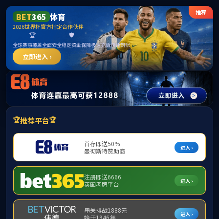
中国·古
首页
学院简介
▼
组织机构
▼
师资队伍
▼
学
下载专区
▼