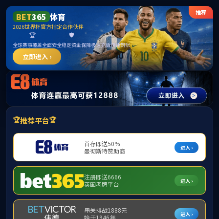
中国·古
首页
学院简介
▼
组织机构
▼
师资队伍
▼
学
下载专区
▼