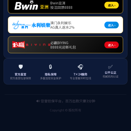
八桂钟灵毓秀
诞。在此，学院全
作单位、区内外各
四秩深耕，桃
延绕梁四十载，英
归母校，畅叙往昔
秩之约。
肇启改革潮涌
济管理与旅游系，2