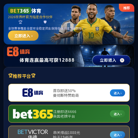
中国·古
首页
学院简介
▼
组织机构
▼
师资队伍
▼
学
下载专区
▼