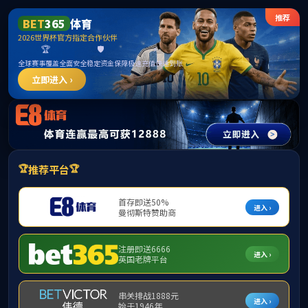
中国·古
首页
学院简介
▼
组织机构
▼
师资队伍
▼
学
下载专区
▼