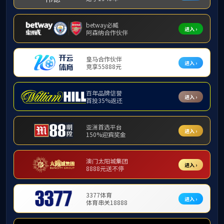
党史学习教育
主题教育
学习贯彻习近平新时
【我为群众办
代中国特色社会主义
思想主题教育
党史学习教育
在建党一百周年之
深入开展。11月24
讲座以
“茶文化与
致生活”等方面生动介
生为“人”的自我修养
素，让在座的师生接受