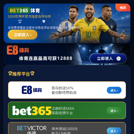
中国·古
首页
学院简介
▼
组织机构
▼
师资队伍
▼
学
下载专区
▼