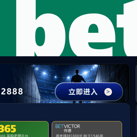
中国·古天乐代言太阳集团(股份)有限公司-官方网
古天乐代
伍
▼
学科专业
▼
科学研究
▼
国际交流
▼