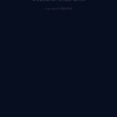
可能是由下列问题导致的：
当前页面发生错误， 请联系管理员（错误标识码：7
专业力量，助力乡村振兴。11月15日，古天乐代言太
服务队赴恭城瑶族自治县开展实践调研活动并现场讲授“
长强调：乡村振兴离不开党和国家的大力支持，更离不
红岩村村民因地制宜， 将独特的农旅产业与瑶族民风
游发展，以农旅产业助力乡村振兴。作为旅游专业的高
，组织学生参加实践教学，充分发挥学院旅游专业优势