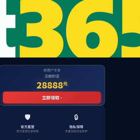
站
院长邮箱
书记邮箱
言太阳集团网址
招生就业
▼
MTA教育
▼