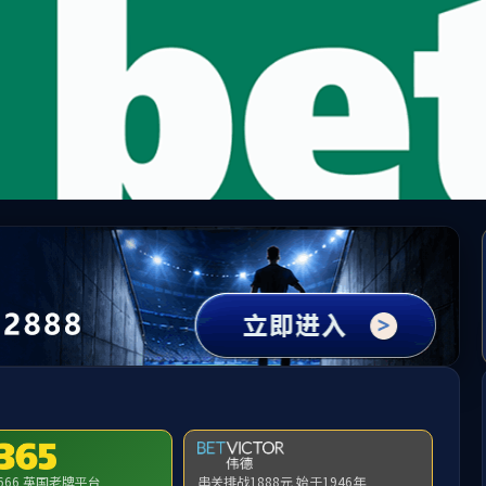
中国·古天乐代言太阳集团(股份)有限公司-官方网
古天乐代
伍
▼
学科专业
▼
科学研究
▼
国际交流
▼