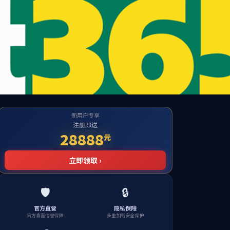
站
院长邮箱
书记邮箱
言太阳集团网址
招生就业
▼
MTA教育
▼